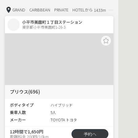
GRAND CARIBBEAN PRIVATE HOTELから
1433m
小平市美園町１丁目ステーション
東京都小平市美園町1-26-3  
プリウス(696)
ボディタイプ
ハイブリッド
乗車人数
5人
メーカー
TOYOTA トヨタ
12時間で1,650円
予約へ
距離料金 200円/10km