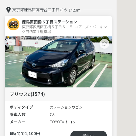
東京都練馬区高野台二丁目から
1423m
練馬区田柄５丁目ステーション
東京都練馬区田柄５丁目６ー５  ユアーズ・パーキン
グ田柄第１駐車場
プリウスα(1574)
ボディタイプ
ステーションワゴン
乗車人数
7人
メーカー
TOYOTA トヨタ
6時間で1,100円
予約へ