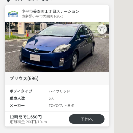
小平市美園町１丁目ステーション
東京都小平市美園町1-26-3  
プリウス(696)
ボディタイプ
ハイブリッド
乗車人数
5人
メーカー
TOYOTA トヨタ
12時間で1,650円
予約へ
距離料金 200円/10km