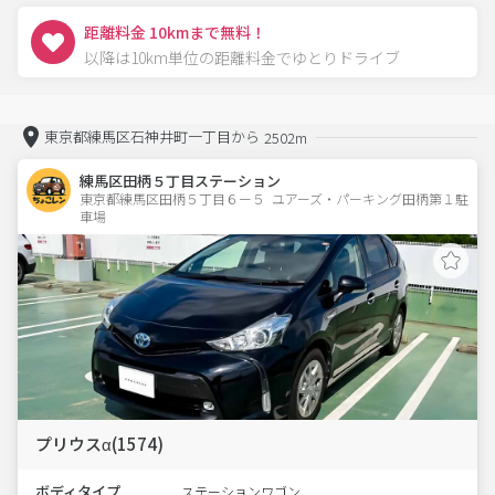
距離料金 10kmまで無料！
以降は10km単位の距離料金でゆとりドライブ
東京都練馬区石神井町一丁目から
2502m
練馬区田柄５丁目ステーション
東京都練馬区田柄５丁目６ー５  ユアーズ・パーキング田柄第１駐
車場
プリウスα(1574)
ボディタイプ
ステーションワゴン