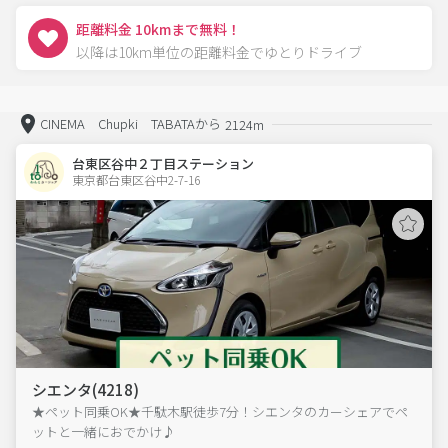
距離料金 10kmまで無料！
以降は10km単位の距離料金でゆとりドライブ
CINEMA Chupki TABATAから
2124m
台東区谷中２丁目ステーション
東京都台東区谷中2-7-16  
シエンタ(4218)
★ペット同乗OK★千駄木駅徒歩7分！シエンタのカーシェアでペ
ットと一緒におでかけ♪