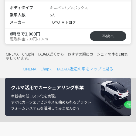
ボディタイプ
ミニバン/ワンボックス
乗車人数
5人
メーカー
TOYOTA トヨタ
6時間で2,000円
予約へ
距離料金 200円/10km
CINEMA Chupki TABATA近くから、おすすめ順にカーシェアの車を1台表
示しています。
CINEMA Chupki TABATA近辺の車をマップで見る
クルマ活用でカーシェアリング事業
車載機の低コスト化を実現。
すぐにカーシェアビジネスを始められるプラット
フォームシステムを活用してみませんか？