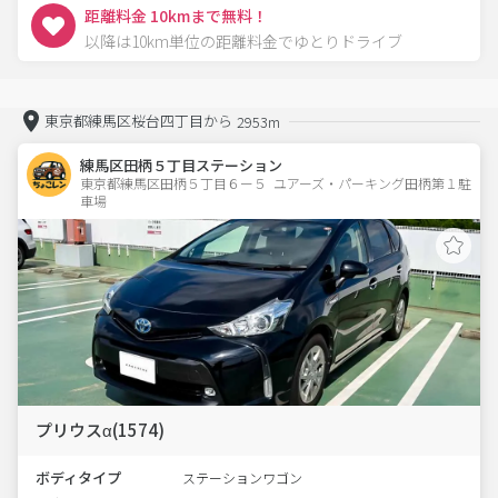
距離料金 10kmまで無料！
以降は10km単位の距離料金でゆとりドライブ
東京都練馬区桜台四丁目から
2953m
練馬区田柄５丁目ステーション
東京都練馬区田柄５丁目６ー５  ユアーズ・パーキング田柄第１駐
車場
プリウスα(1574)
ボディタイプ
ステーションワゴン