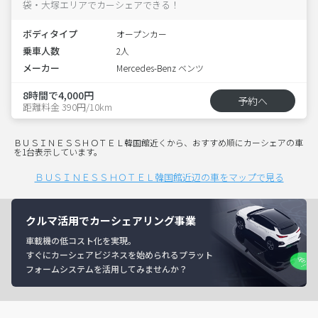
袋・大塚エリアでカーシェアできる！
ボディタイプ
オープンカー
乗車人数
2人
メーカー
Mercedes-Benz ベンツ
8時間で4,000円
予約へ
距離料金 390円/10km
ＢＵＳＩＮＥＳＳＨＯＴＥＬ韓国館近くから、おすすめ順にカーシェアの車
を1台表示しています。
ＢＵＳＩＮＥＳＳＨＯＴＥＬ韓国館近辺の車をマップで見る
クルマ活用でカーシェアリング事業
車載機の低コスト化を実現。
すぐにカーシェアビジネスを始められるプラット
フォームシステムを活用してみませんか？