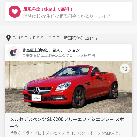
距離料金 10kmまで無料！
以降は10km単位の距離料金でゆとりドライブ
ＢＵＳＩＮＥＳＳＨＯＴＥＬ韓国館から
1214m
豊島区上池袋1丁目ステーション
東京都豊島区上池袋1-31-5 ヴェリタス駐車場 
メルセデスベンツ SLK200ブルーエフィシエンシー スポ
ーツ
特別なドライブに！メルセデスのコンパクトオープンSLKを池