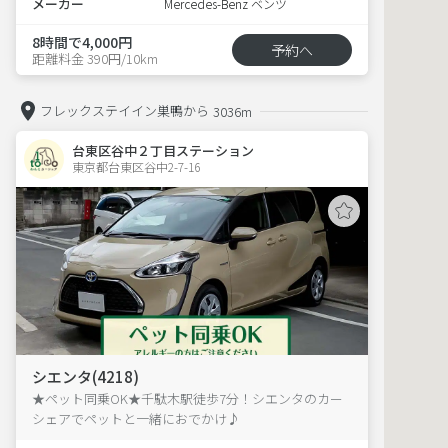
メーカー
Mercedes-Benz ベンツ
8時間で4,000円
予約へ
距離料金 390円/10km
フレックステイイン巣鴨から
3036m
台東区谷中２丁目ステーション
東京都台東区谷中2-7-16  
シエンタ(4218)
★ペット同乗OK★千駄木駅徒歩7分！シエンタのカー
シェアでペットと一緒におでかけ♪