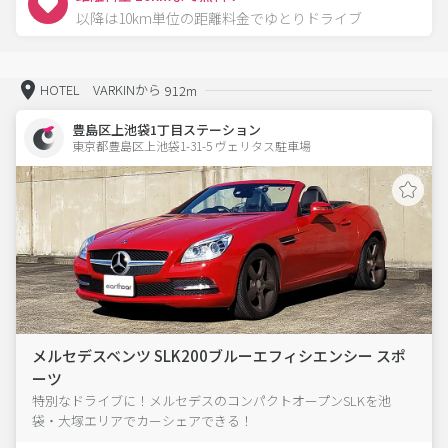
以降は10km単位の距離料金でゆとりドライブ
HOTEL VARKINから
912m
豊島区上池袋1丁目ステーション
東京都豊島区上池袋1-31-5 ヴェリタス駐車場 
メルセデスベンツ SLK200ブルーエフィシエンシー スポ
ーツ
特別なドライブに！メルセデスのコンパクトオープンSLKを池
袋・大塚エリアでカーシェアできる！