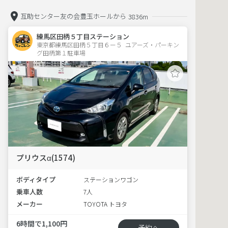
互助センター友の会豊玉ホールから
3836m
練馬区田柄５丁目ステーション
東京都練馬区田柄５丁目６ー５  ユアーズ・パーキン
グ田柄第１駐車場
プリウスα(1574)
ボディタイプ
ステーションワゴン
乗車人数
7人
メーカー
TOYOTA トヨタ
6時間で1,100円
予約へ