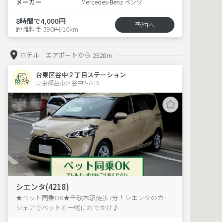
メーカー
Mercedes-Benz ベンツ
8時間で4,000円
予約へ
距離料金 390円/10km
ホテル エアポートから
2528m
台東区谷中２丁目ステーション
東京都台東区谷中2-7-16  
シエンタ(4218)
★ペット同乗OK★千駄木駅徒歩7分！シエンタのカー
シェアでペットと一緒におでかけ♪