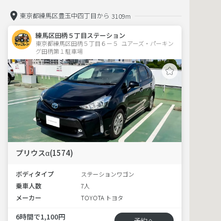
東京都練馬区豊玉中四丁目から
3109m
練馬区田柄５丁目ステーション
東京都練馬区田柄５丁目６ー５  ユアーズ・パーキン
グ田柄第１駐車場
プリウスα(1574)
ボディタイプ
ステーションワゴン
乗車人数
7人
メーカー
TOYOTA トヨタ
6時間で1,100円
予約へ