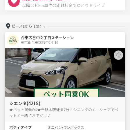
以降は10km単位の距離料金でゆとりドライブ
ピース1から
1084m
台東区谷中２丁目ステーション
東京都台東区谷中2-7-16  
シエンタ(4218)
★ペット同乗OK★千駄木駅徒歩7分！シエンタのカーシェアでペ
ットと一緒におでかけ♪
ボディタイプ
ミニバン/ワンボックス