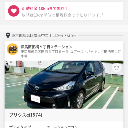
距離料金 10kmまで無料！
以降は10km単位の距離料金でゆとりドライブ
東京都練馬区豊玉中二丁目から
3610m
練馬区田柄５丁目ステーション
東京都練馬区田柄５丁目６ー５  ユアーズ・パーキング田柄第１駐
車場
プリウスα(1574)
ボディタイプ
ステーションワゴン