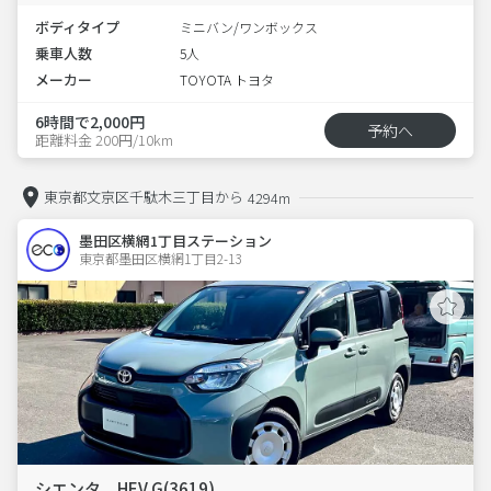
ボディタイプ
ミニバン/ワンボックス
乗車人数
5人
メーカー
TOYOTA トヨタ
6時間で2,000円
予約へ
距離料金 200円/10km
東京都文京区千駄木三丁目から
4294m
墨田区横網1丁目ステーション
東京都墨田区横網1丁目2-13  
シエンタ HEV G(3619)