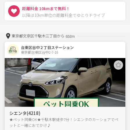
距離料金 10kmまで無料！
以降は10km単位の距離料金でゆとりドライブ
東京都文京区千駄木三丁目から
658m
台東区谷中２丁目ステーション
東京都台東区谷中2-7-16  
シエンタ(4218)
★ペット同乗OK★千駄木駅徒歩7分！シエンタのカーシェアでペ
ットと一緒におでかけ♪