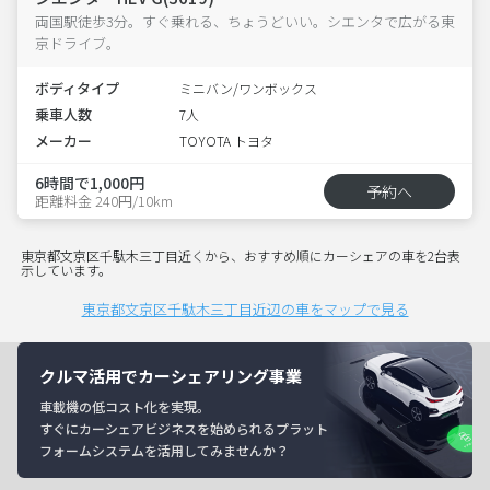
両国駅徒歩3分。すぐ乗れる、ちょうどいい。シエンタで広がる東
京ドライブ。
ボディタイプ
ミニバン/ワンボックス
乗車人数
7人
メーカー
TOYOTA トヨタ
6時間で1,000円
予約へ
距離料金 240円/10km
東京都文京区千駄木三丁目近くから、おすすめ順にカーシェアの車を2台表
示しています。
東京都文京区千駄木三丁目近辺の車をマップで見る
クルマ活用でカーシェアリング事業
車載機の低コスト化を実現。
すぐにカーシェアビジネスを始められるプラット
フォームシステムを活用してみませんか？