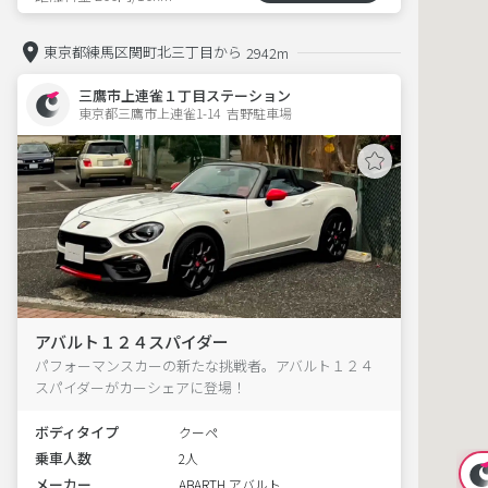
東京都練馬区関町北三丁目から
2942m
三鷹市上連雀１丁目ステーション
東京都三鷹市上連雀1-14  吉野駐車場
アバルト１２４スパイダー
パフォーマンスカーの新たな挑戦者。アバルト１２４
スパイダーがカーシェアに登場！
ボディタイプ
クーペ
乗車人数
2人
メーカー
ABARTH アバルト