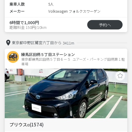
乗車人数
5人
メーカー
Volkswagen フォルクスワーゲン
6時間で1,000円
予約へ
距離料金 150円/10km
東京都中野区鷺宮六丁目から
3411m
練馬区田柄５丁目ステーション
東京都練馬区田柄５丁目６ー５  ユアーズ・パーキング田柄第１駐
車場
プリウスα(1574)