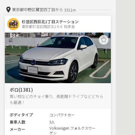
東京都中野区鷺宮四丁目から
3311m
杉並区西荻北1丁目ステーション
東京都杉並区西荻北1-9-6  桃李舎
ポロ(1381)
買い物などのチョイ乗り、長距離ドライブなどどちら
も最適！
ボディタイプ
コンパクトカー
乗車人数
5人
Volkswagen フォルクスワー
メーカー
ゲン