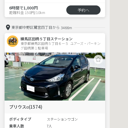
6時間で1,000円
予約へ
距離料金 150円/10km
東京都中野区鷺宮四丁目から
3466m
練馬区田柄５丁目ステーション
東京都練馬区田柄５丁目６ー５  ユアーズ・パーキン
グ田柄第１駐車場
プリウスα(1574)
ボディタイプ
ステーションワゴン
乗車人数
7人