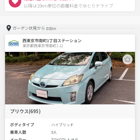
以降は10km単位の距離料金でゆとりドライブ
ガーデン伏見から
808m
西東京市南町1丁目ステーション
東京都西東京市南町1-12  
プリウス(695)
ボディタイプ
ハイブリッド
乗車人数
5人
メーカー
TOYOTA トヨタ