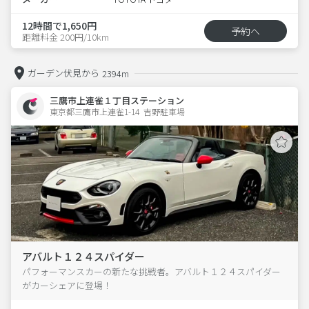
12時間で1,650円
予約へ
距離料金 200円/10km
ガーデン伏見から
2394m
三鷹市上連雀１丁目ステーション
東京都三鷹市上連雀1-14  吉野駐車場
アバルト１２４スパイダー
パフォーマンスカーの新たな挑戦者。アバルト１２４スパイダー
がカーシェアに登場！