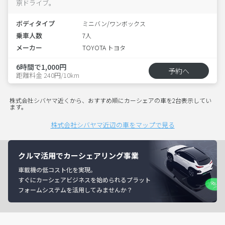
京ドライブ。
ボディタイプ
ミニバン/ワンボックス
乗車人数
7人
メーカー
TOYOTA トヨタ
6時間で1,000円
予約へ
距離料金 240円/10km
株式会社シバヤマ近くから、おすすめ順にカーシェアの車を2台表示してい
ます。
株式会社シバヤマ近辺の車をマップで見る
クルマ活用でカーシェアリング事業
車載機の低コスト化を実現。
すぐにカーシェアビジネスを始められるプラット
フォームシステムを活用してみませんか？