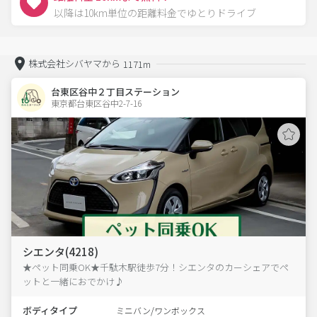
以降は10km単位の距離料金でゆとりドライブ
株式会社シバヤマから
1171m
台東区谷中２丁目ステーション
東京都台東区谷中2-7-16  
シエンタ(4218)
★ペット同乗OK★千駄木駅徒歩7分！シエンタのカーシェアでペ
ットと一緒におでかけ♪
ボディタイプ
ミニバン/ワンボックス