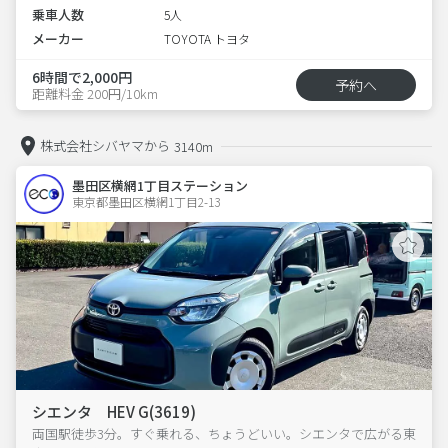
乗車人数
5人
メーカー
TOYOTA トヨタ
6時間で2,000円
予約へ
距離料金 200円/10km
株式会社シバヤマから
3140m
墨田区横網1丁目ステーション
東京都墨田区横網1丁目2-13  
シエンタ HEV G(3619)
両国駅徒歩3分。すぐ乗れる、ちょうどいい。シエンタで広がる東