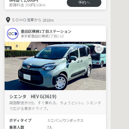
予約へ
距離料金 200円/10km
ＳＯＨＯ浅草から
2818m
墨田区横網1丁目ステーション
東京都墨田区横網1丁目2-13  
シエンタ HEV G(3619)
両国駅徒歩3分。すぐ乗れる、ちょうどいい。シエンタ
で広がる東京ドライブ。
ボディタイプ
ミニバン/ワンボックス
乗車人数
7人