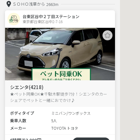
ＳＯＨＯ浅草から
2663m
台東区谷中２丁目ステーション
東京都台東区谷中2-7-16  
シエンタ(4218)
★ペット同乗OK★千駄木駅徒歩7分！シエンタのカー
シェアでペットと一緒におでかけ♪
ボディタイプ
ミニバン/ワンボックス
乗車人数
5人
メーカー
TOYOTA トヨタ
6時間で2,000円