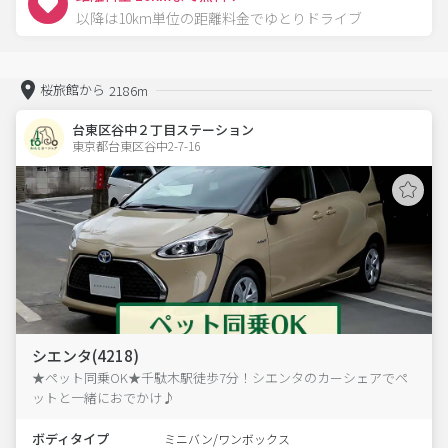
以降は10km単位の距離料金でゆとりドライブ
桜旅館から
2186m
台東区谷中２丁目ステーション
東京都台東区谷中2-7-16  
シエンタ(4218)
★ペット同乗OK★千駄木駅徒歩7分！シエンタのカーシェアでペ
ットと一緒におでかけ♪
ボディタイプ
ミニバン/ワンボックス