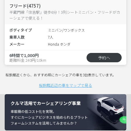
フリード(4757)
半蔵門線「住吉駅」徒歩6分！3列シートミニバン・フリードがカ
ーシェアで使える！
ボディタイプ
ミニバン/ワンボックス
乗車人数
7人
メーカー
Honda ホンダ
6時間で1,000円
予約へ
距離料金 240円/10km
桜旅館近くから、おすすめ順にカーシェアの車を3台表示しています。
桜旅館近辺の車をマップで見る
クルマ活用でカーシェアリング事業
車載機の低コスト化を実現。
すぐにカーシェアビジネスを始められるプラット
フォームシステムを活用してみませんか？