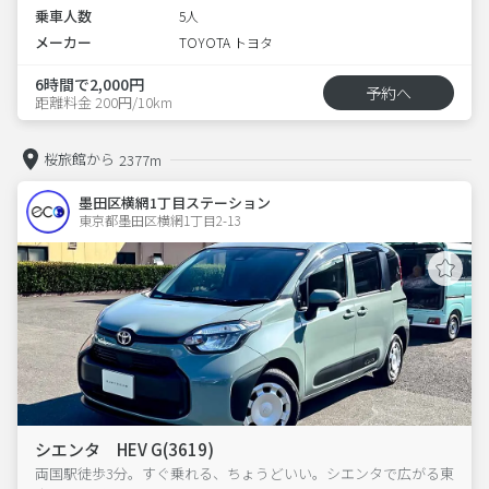
乗車人数
5人
メーカー
TOYOTA トヨタ
6時間で2,000円
予約へ
距離料金 200円/10km
桜旅館から
2377m
墨田区横網1丁目ステーション
東京都墨田区横網1丁目2-13  
シエンタ HEV G(3619)
両国駅徒歩3分。すぐ乗れる、ちょうどいい。シエンタで広がる東