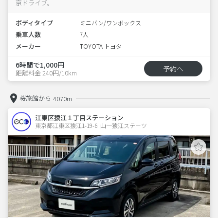
京ドライブ。
ボディタイプ
ミニバン/ワンボックス
乗車人数
7人
メーカー
TOYOTA トヨタ
6時間で1,000円
予約へ
距離料金 240円/10km
桜旅館から
4070m
江東区猿江１丁目ステーション
東京都江東区猿江1-19-6  山一猿江ステーツ