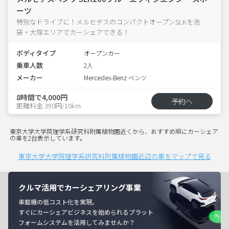
ーツ
特別なドライブに！メルセデスのコンパクトオープンSLKを池
袋・大塚エリアでカーシェアできる！
ボディタイプ
オープンカー
乗車人数
2人
メーカー
Mercedes-Benz ベンツ
8時間で4,000円
予約へ
距離料金 390円/10km
東京大学大学院理学系研究科附属植物園近くから、おすすめ順にカーシェア
の車を2台表示しています。
東京大学大学院理学系研究科附属植物園近辺の車をマップで見る
クルマ活用でカーシェアリング事業
車載機の低コスト化を実現。
すぐにカーシェアビジネスを始められるプラット
フォームシステムを活用してみませんか？