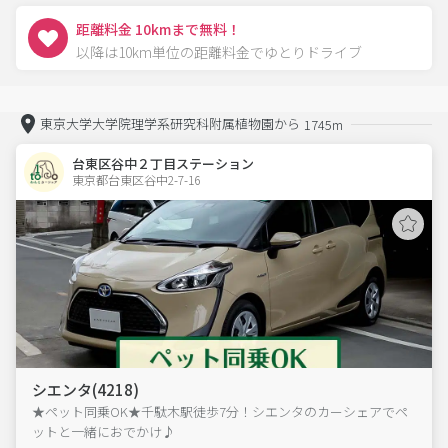
距離料金 10kmまで無料！
以降は10km単位の距離料金でゆとりドライブ
東京大学大学院理学系研究科附属植物園から
1745m
台東区谷中２丁目ステーション
東京都台東区谷中2-7-16  
シエンタ(4218)
★ペット同乗OK★千駄木駅徒歩7分！シエンタのカーシェアでペ
ットと一緒におでかけ♪