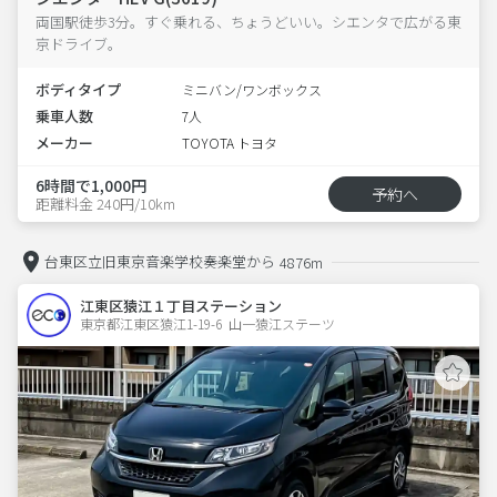
両国駅徒歩3分。すぐ乗れる、ちょうどいい。シエンタで広がる東
京ドライブ。
ボディタイプ
ミニバン/ワンボックス
乗車人数
7人
メーカー
TOYOTA トヨタ
6時間で1,000円
予約へ
距離料金 240円/10km
台東区立旧東京音楽学校奏楽堂から
4876m
江東区猿江１丁目ステーション
東京都江東区猿江1-19-6  山一猿江ステーツ