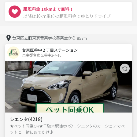
距離料金 10kmまで無料！
以降は10km単位の距離料金でゆとりドライブ
台東区立旧東京音楽学校奏楽堂から
857m
台東区谷中２丁目ステーション
東京都台東区谷中2-7-16  
シエンタ(4218)
★ペット同乗OK★千駄木駅徒歩7分！シエンタのカーシェアでペ
ットと一緒におでかけ♪