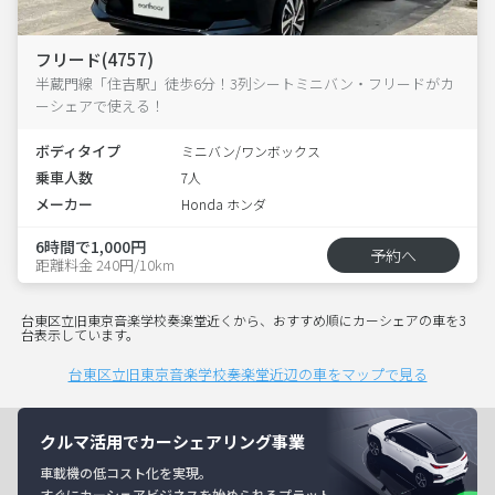
フリード(4757)
半蔵門線「住吉駅」徒歩6分！3列シートミニバン・フリードがカ
ーシェアで使える！
ボディタイプ
ミニバン/ワンボックス
乗車人数
7人
メーカー
Honda ホンダ
6時間で1,000円
予約へ
距離料金 240円/10km
台東区立旧東京音楽学校奏楽堂近くから、おすすめ順にカーシェアの車を3
台表示しています。
台東区立旧東京音楽学校奏楽堂近辺の車をマップで見る
クルマ活用でカーシェアリング事業
車載機の低コスト化を実現。
すぐにカーシェアビジネスを始められるプラット