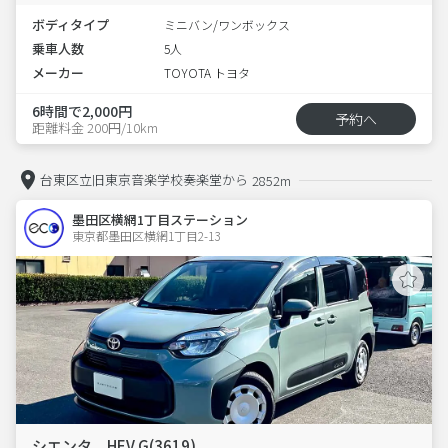
ボディタイプ
ミニバン/ワンボックス
乗車人数
5人
メーカー
TOYOTA トヨタ
6時間で2,000円
予約へ
距離料金 200円/10km
台東区立旧東京音楽学校奏楽堂から
2852m
墨田区横網1丁目ステーション
東京都墨田区横網1丁目2-13  
シエンタ HEV G(3619)