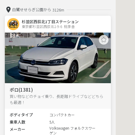
白鷺せせらぎ公園から
3126m
杉並区西荻北1丁目ステーション
東京都杉並区西荻北1-9-6  桃李舎
ポロ(1381)
買い物などのチョイ乗り、長距離ドライブなどどちら
も最適！
ボディタイプ
コンパクトカー
乗車人数
5人
Volkswagen フォルクスワー
メーカー
ゲン