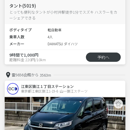
タント(5019)
とっても便利なタントが小村井駅徒歩1分でスズキ ハスラーをカ
ーシェアできる
ボディタイプ
軽自動車
乗車人数
4人
メーカー
DAIHATSU ダイハツ
9時間で1,000円
予約へ
距離料金 220円/10km
雷5656会館から
3563m
江東区猿江１丁目ステーション
東京都江東区猿江1-19-6  山一猿江ステーツ