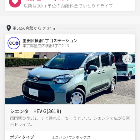
以降は10km単位の距離料金でゆとりドライブ
雷5656会館から
2132m
墨田区横網1丁目ステーション
東京都墨田区横網1丁目2-13  
シエンタ HEV G(3619)
両国駅徒歩3分。すぐ乗れる、ちょうどいい。シエンタで広がる東
京ドライブ。
ボディタイプ
ミニバン/ワンボックス