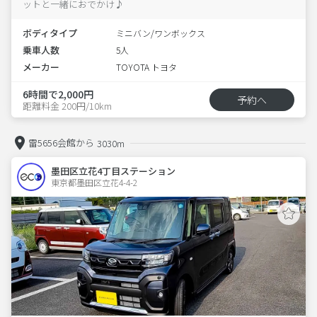
ットと一緒におでかけ♪
ボディタイプ
ミニバン/ワンボックス
乗車人数
5人
メーカー
TOYOTA トヨタ
6時間で2,000円
予約へ
距離料金 200円/10km
雷5656会館から
3030m
墨田区立花4丁目ステーション
東京都墨田区立花4-4-2  