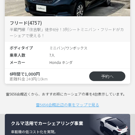
フリード(4757)
半蔵門線「住吉駅」徒歩6分！3列シートミニバン・フリードがカ
ーシェアで使える！
ボディタイプ
ミニバン/ワンボックス
乗車人数
7人
メーカー
Honda ホンダ
6時間で1,000円
予約へ
距離料金 240円/10km
雷5656会館近くから、おすすめ順にカーシェアの車を4台表示しています。
雷5656会館近辺の車をマップで見る
クルマ活用でカーシェアリング事業
車載機の低コスト化を実現。