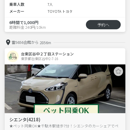
乗車人数
7人
メーカー
TOYOTA トヨタ
6時間で1,000円
予約へ
距離料金 240円/10km
雷5656会館から
2856m
台東区谷中２丁目ステーション
東京都台東区谷中2-7-16  
シエンタ(4218)
★ペット同乗OK★千駄木駅徒歩7分！シエンタのカーシェアでペ