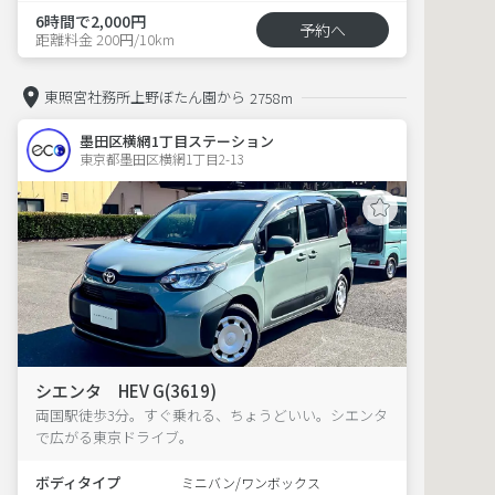
6時間で2,000円
予約へ
距離料金 200円/10km
東照宮社務所上野ぼたん園から
2758m
墨田区横網1丁目ステーション
東京都墨田区横網1丁目2-13  
シエンタ HEV G(3619)
両国駅徒歩3分。すぐ乗れる、ちょうどいい。シエンタ
で広がる東京ドライブ。
ボディタイプ
ミニバン/ワンボックス