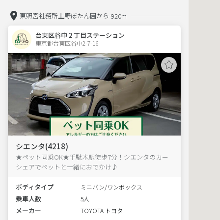
東照宮社務所上野ぼたん園から
920m
台東区谷中２丁目ステーション
東京都台東区谷中2-7-16  
シエンタ(4218)
★ペット同乗OK★千駄木駅徒歩7分！シエンタのカー
シェアでペットと一緒におでかけ♪
ボディタイプ
ミニバン/ワンボックス
乗車人数
5人
メーカー
TOYOTA トヨタ