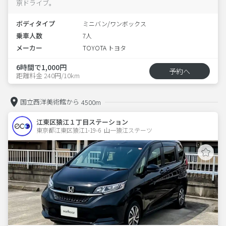
京ドライブ。
ボディタイプ
ミニバン/ワンボックス
乗車人数
7人
メーカー
TOYOTA トヨタ
6時間で1,000円
予約へ
距離料金 240円/10km
国立西洋美術館から
4500m
江東区猿江１丁目ステーション
東京都江東区猿江1-19-6  山一猿江ステーツ