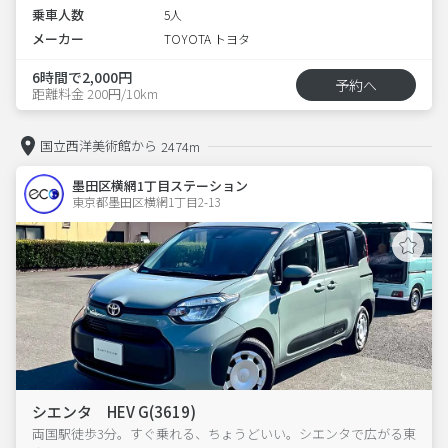
乗車人数
5人
メーカー
TOYOTA トヨタ
6時間で2,000円
予約へ
距離料金 200円/10km
国立西洋美術館から
2474m
墨田区横網1丁目ステーション
東京都墨田区横網1丁目2-13  
シエンタ HEV G(3619)
両国駅徒歩3分。すぐ乗れる、ちょうどいい。シエンタで広がる東