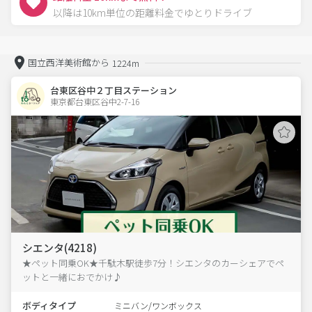
以降は10km単位の距離料金でゆとりドライブ
国立西洋美術館から
1224m
台東区谷中２丁目ステーション
東京都台東区谷中2-7-16  
シエンタ(4218)
★ペット同乗OK★千駄木駅徒歩7分！シエンタのカーシェアでペ
ットと一緒におでかけ♪
ボディタイプ
ミニバン/ワンボックス