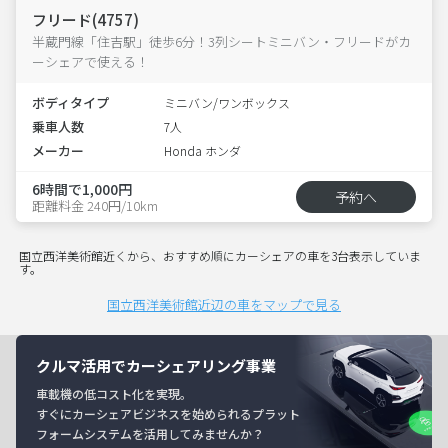
フリード(4757)
半蔵門線「住吉駅」徒歩6分！3列シートミニバン・フリードがカ
ーシェアで使える！
ボディタイプ
ミニバン/ワンボックス
乗車人数
7人
メーカー
Honda ホンダ
6時間で1,000円
予約へ
距離料金 240円/10km
国立西洋美術館近くから、おすすめ順にカーシェアの車を3台表示していま
す。
国立西洋美術館近辺の車をマップで見る
クルマ活用でカーシェアリング事業
車載機の低コスト化を実現。
すぐにカーシェアビジネスを始められるプラット
フォームシステムを活用してみませんか？