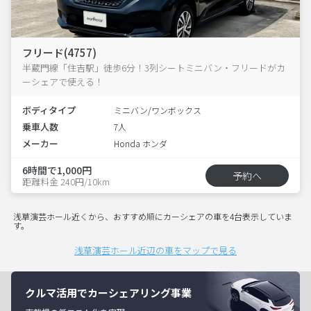
フリード(4757)
半蔵門線「住吉駅」徒歩6分！3列シートミニバン・フリードがカ
ーシェアで使える！
ボディタイプ
ミニバン/ワンボックス
乗車人数
7人
メーカー
Honda ホンダ
6時間で1,000円
予約へ
距離料金 240円/10km
浅草演芸ホール近くから、おすすめ順にカーシェアの車を4台表示していま
す。
浅草演芸ホール近辺の車をマップで見る
クルマ活用でカーシェアリング事業