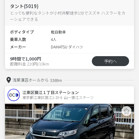
タント(5019)
とっても便利なタントが小村井駅徒歩1分でスズキ ハスラーをカ
ーシェアできる
ボディタイプ
軽自動車
乗車人数
4人
メーカー
DAIHATSU ダイハツ
9時間で1,000円
予約へ
距離料金 220円/10km
浅草演芸ホールから
3369m
江東区猿江１丁目ステーション
東京都江東区猿江1-19-6  山一猿江ステーツ