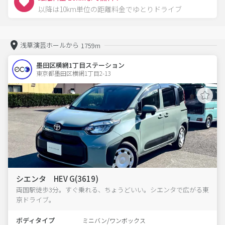
以降は10km単位の距離料金でゆとりドライブ
浅草演芸ホールから
1759m
墨田区横網1丁目ステーション
東京都墨田区横網1丁目2-13  
シエンタ HEV G(3619)
両国駅徒歩3分。すぐ乗れる、ちょうどいい。シエンタで広がる東
京ドライブ。
ボディタイプ
ミニバン/ワンボックス