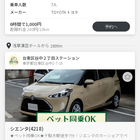
乗車人数
7人
メーカー
TOYOTA トヨタ
6時間で1,000円
予約へ
距離料金 240円/10km
浅草演芸ホールから
2699m
台東区谷中２丁目ステーション
東京都台東区谷中2-7-16  
シエンタ(4218)
★ペット同乗OK★千駄木駅徒歩7分！シエンタのカーシェアでペ