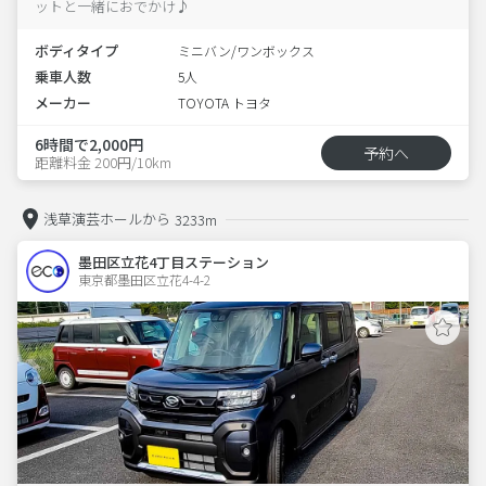
ットと一緒におでかけ♪
ボディタイプ
ミニバン/ワンボックス
乗車人数
5人
メーカー
TOYOTA トヨタ
6時間で2,000円
予約へ
距離料金 200円/10km
浅草演芸ホールから
3233m
墨田区立花4丁目ステーション
東京都墨田区立花4-4-2  