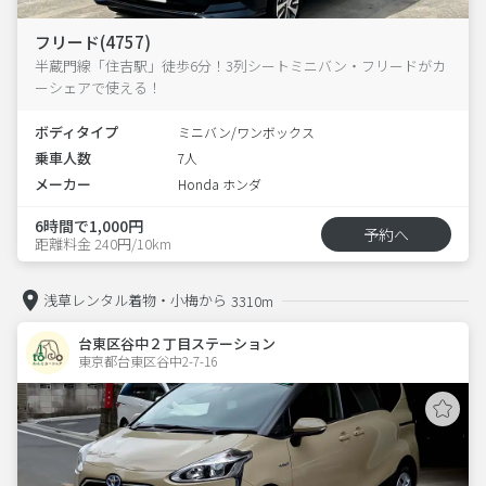
フリード(4757)
半蔵門線「住吉駅」徒歩6分！3列シートミニバン・フリードがカ
ーシェアで使える！
ボディタイプ
ミニバン/ワンボックス
乗車人数
7人
メーカー
Honda ホンダ
6時間で1,000円
予約へ
距離料金 240円/10km
浅草レンタル着物・小梅から
3310m
台東区谷中２丁目ステーション
東京都台東区谷中2-7-16  