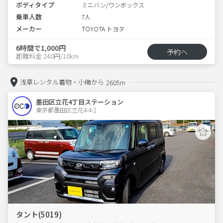
ボディタイプ
ミニバン/ワンボックス
乗車人数
7人
メーカー
TOYOTA トヨタ
6時間で1,000円
予約へ
距離料金 240円/10km
浅草レンタル着物・小梅から
2605m
墨田区立花4丁目ステーション
東京都墨田区立花4-4-2  
タント(5019)