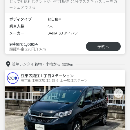
とっても便利なタントが小村井駅徒歩1分でスズキ ハスラーをカ
ーシェアできる
ボディタイプ
軽自動車
乗車人数
4人
メーカー
DAIHATSU ダイハツ
9時間で1,000円
予約へ
距離料金 220円/10km
浅草レンタル着物・小梅から
3039m
江東区猿江１丁目ステーション
東京都江東区猿江1-19-6  山一猿江ステーツ