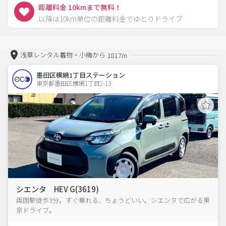
距離料金 10kmまで無料！
以降は10km単位の距離料金でゆとりドライブ
浅草レンタル着物・小梅から
1817m
墨田区横網1丁目ステーション
東京都墨田区横網1丁目2-13  
シエンタ HEV G(3619)
両国駅徒歩3分。すぐ乗れる、ちょうどいい。シエンタで広がる東
京ドライブ。