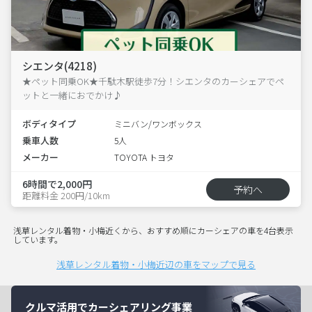
シエンタ(4218)
★ペット同乗OK★千駄木駅徒歩7分！シエンタのカーシェアでペ
ットと一緒におでかけ♪
ボディタイプ
ミニバン/ワンボックス
乗車人数
5人
メーカー
TOYOTA トヨタ
6時間で2,000円
予約へ
距離料金 200円/10km
浅草レンタル着物・小梅近くから、おすすめ順にカーシェアの車を4台表示
しています。
浅草レンタル着物・小梅近辺の車をマップで見る
クルマ活用でカーシェアリング事業