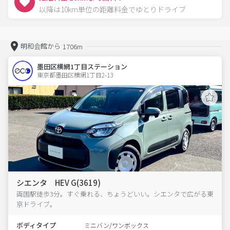
以降は10km単位の距離料金でゆとりドライブ
明和会館から
1706m
墨田区横網1丁目ステーション
東京都墨田区横網1丁目2-13  
シエンタ HEV G(3619)
両国駅徒歩3分。すぐ乗れる、ちょうどいい。シエンタで広がる東
京ドライブ。
ボディタイプ
ミニバン/ワンボックス