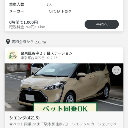
乗車人数
7人
メーカー
TOYOTA トヨタ
6時間で1,000円
予約へ
距離料金 240円/10km
明和会館から
2317m
台東区谷中２丁目ステーション
東京都台東区谷中2-7-16  
シエンタ(4218)
★ペット同乗OK★千駄木駅徒歩7分！シエンタのカーシェアでペ