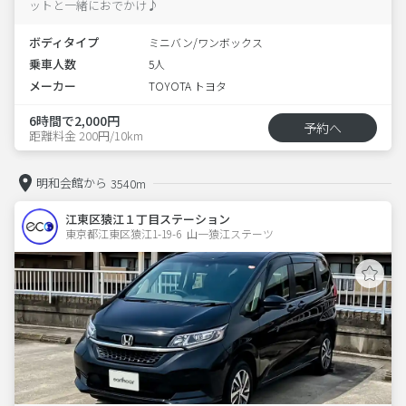
ットと一緒におでかけ♪
ボディタイプ
ミニバン/ワンボックス
乗車人数
5人
メーカー
TOYOTA トヨタ
6時間で2,000円
予約へ
距離料金 200円/10km
明和会館から
3540m
江東区猿江１丁目ステーション
東京都江東区猿江1-19-6  山一猿江ステーツ