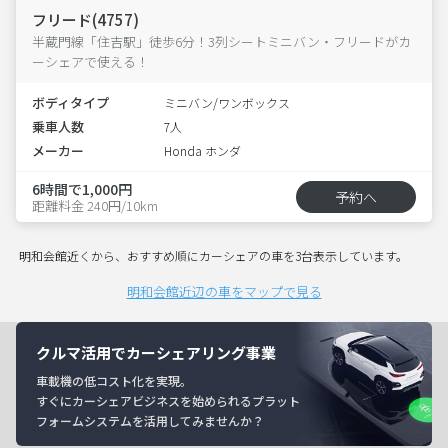
フリード(4757)
半蔵門線「住吉駅」徒歩6分！3列シートミニバン・フリードがカ
ーシェアで使える！
ボディタイプ
ミニバン/ワンボックス
乗車人数
7人
メーカー
Honda ホンダ
6時間で1,000円
予約へ
距離料金 240円/10km
明和会館近くから、おすすめ順にカーシェアの車を3台表示しています。
明和会館近辺の車をマップで見る
クルマ活用でカーシェアリング事業
車載機の低コスト化を実現。
すぐにカーシェアビジネスを始められるプラット
フォームシステムを活用してみませんか？