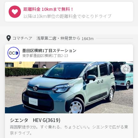
距離料金 10kmまで無料！
以降は10km単位の距離料金でゆとりドライブ
コマチヘア 浅草第二店・仲見世から
1643m
墨田区横網1丁目ステーション
東京都墨田区横網1丁目2-13  
シエンタ HEV G(3619)
両国駅徒歩3分。すぐ乗れる、ちょうどいい。シエンタで広がる東
京ドライブ。