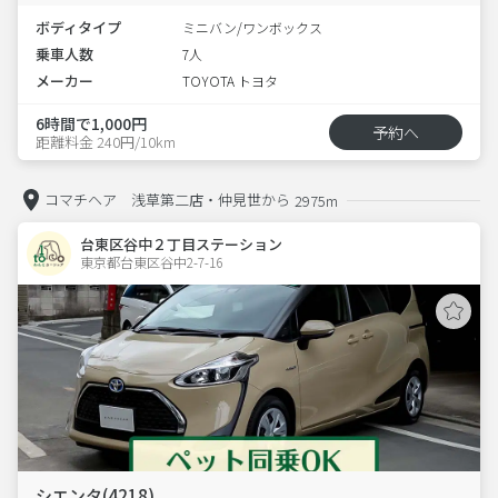
ボディタイプ
ミニバン/ワンボックス
乗車人数
7人
メーカー
TOYOTA トヨタ
6時間で1,000円
予約へ
距離料金 240円/10km
コマチヘア 浅草第二店・仲見世から
2975m
台東区谷中２丁目ステーション
東京都台東区谷中2-7-16  
シエンタ(4218)