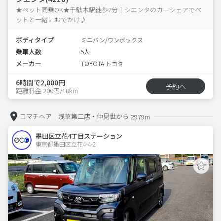
★ペット同乗OK★千駄木駅徒歩7分！シエンタのカーシェアでペ
ットと一緒におでかけ♪
ボディタイプ
ミニバン/ワンボックス
乗車人数
5人
メーカー
TOYOTA トヨタ
6時間で2,000円
予約へ
距離料金 200円/10km
コマチヘア 浅草第二店・仲見世から
2979m
墨田区立花4丁目ステーション
東京都墨田区立花4-4-2  