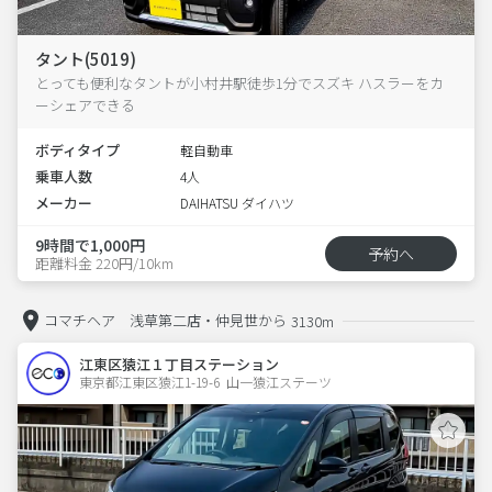
タント(5019)
とっても便利なタントが小村井駅徒歩1分でスズキ ハスラーをカ
ーシェアできる
ボディタイプ
軽自動車
乗車人数
4人
メーカー
DAIHATSU ダイハツ
9時間で1,000円
予約へ
距離料金 220円/10km
コマチヘア 浅草第二店・仲見世から
3130m
江東区猿江１丁目ステーション
東京都江東区猿江1-19-6  山一猿江ステーツ