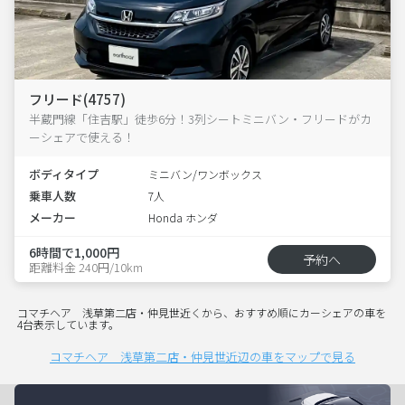
フリード(4757)
半蔵門線「住吉駅」徒歩6分！3列シートミニバン・フリードがカ
ーシェアで使える！
ボディタイプ
ミニバン/ワンボックス
乗車人数
7人
メーカー
Honda ホンダ
6時間で1,000円
予約へ
距離料金 240円/10km
コマチヘア 浅草第二店・仲見世近くから、おすすめ順にカーシェアの車を
4台表示しています。
コマチヘア 浅草第二店・仲見世近辺の車をマップで見る