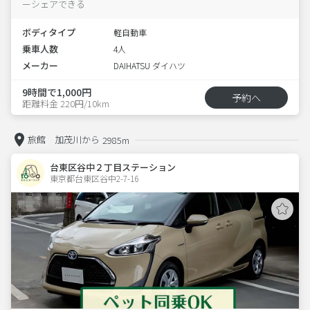
ーシェアできる
ボディタイプ
軽自動車
乗車人数
4人
メーカー
DAIHATSU ダイハツ
9時間で1,000円
予約へ
距離料金 220円/10km
旅館 加茂川から
2985m
台東区谷中２丁目ステーション
東京都台東区谷中2-7-16  