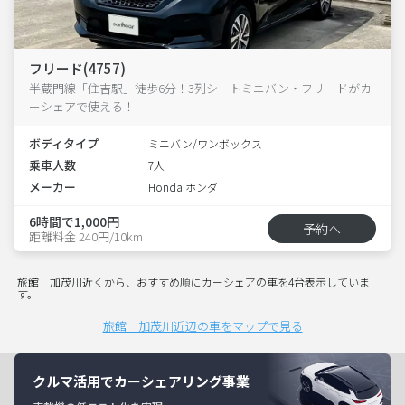
フリード(4757)
半蔵門線「住吉駅」徒歩6分！3列シートミニバン・フリードがカ
ーシェアで使える！
ボディタイプ
ミニバン/ワンボックス
乗車人数
7人
メーカー
Honda ホンダ
6時間で1,000円
予約へ
距離料金 240円/10km
旅館 加茂川近くから、おすすめ順にカーシェアの車を4台表示していま
す。
旅館 加茂川近辺の車をマップで見る
クルマ活用でカーシェアリング事業