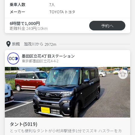
乗車人数
7人
メーカー
TOYOTA トヨタ
6時間で1,000円
予約へ
距離料金 240円/10km
旅館 加茂川から
2972m
墨田区立花4丁目ステーション
東京都墨田区立花4-4-2  
タント(5019)
とっても便利なタントが小村井駅徒歩1分でスズキ ハスラーをカ