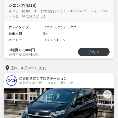
シエンタ(4218)
★ペット同乗OK★千駄木駅徒歩7分！シエンタのカーシェアでペ
ットと一緒におでかけ♪
ボディタイプ
ミニバン/ワンボックス
乗車人数
5人
メーカー
TOYOTA トヨタ
6時間で2,000円
予約へ
距離料金 200円/10km
旅館 加茂川から
3115m
江東区猿江１丁目ステーション
東京都江東区猿江1-19-6  山一猿江ステーツ