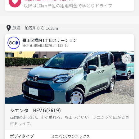
以降は10km単位の距離料金でゆとりドライブ
旅館 加茂川から
1632m
墨田区横網1丁目ステーション
東京都墨田区横網1丁目2-13  
シエンタ HEV G(3619)
両国駅徒歩3分。すぐ乗れる、ちょうどいい。シエンタで広がる東
京ドライブ。
ボディタイプ
ミニバン/ワンボックス