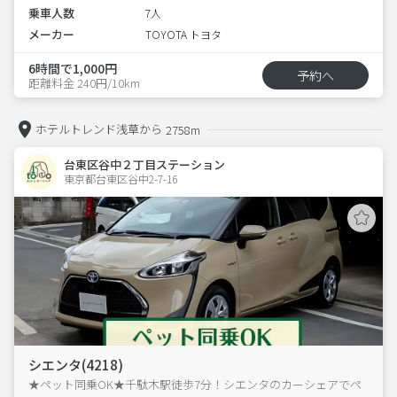
乗車人数
7人
メーカー
TOYOTA トヨタ
6時間で1,000円
予約へ
距離料金 240円/10km
ホテルトレンド浅草から
2758m
台東区谷中２丁目ステーション
東京都台東区谷中2-7-16  
シエンタ(4218)
★ペット同乗OK★千駄木駅徒歩7分！シエンタのカーシェアでペ