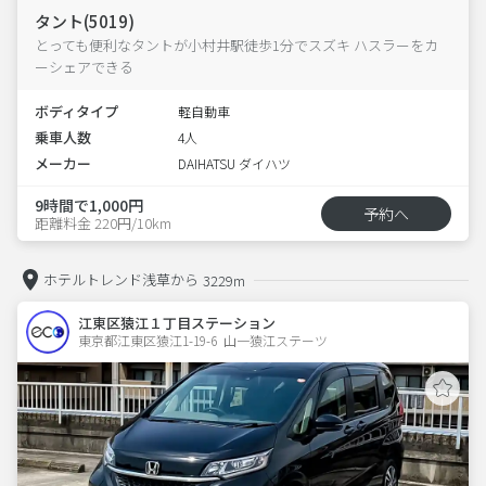
タント(5019)
とっても便利なタントが小村井駅徒歩1分でスズキ ハスラーをカ
ーシェアできる
ボディタイプ
軽自動車
乗車人数
4人
メーカー
DAIHATSU ダイハツ
9時間で1,000円
予約へ
距離料金 220円/10km
ホテルトレンド浅草から
3229m
江東区猿江１丁目ステーション
東京都江東区猿江1-19-6  山一猿江ステーツ