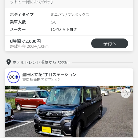
ットと一緒におでかけ♪
ボディタイプ
ミニバン/ワンボックス
乗車人数
5人
メーカー
TOYOTA トヨタ
6時間で2,000円
予約へ
距離料金 200円/10km
ホテルトレンド浅草から
3223m
墨田区立花4丁目ステーション
東京都墨田区立花4-4-2  