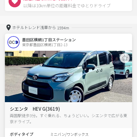
以降は10km単位の距離料金でゆとりドライブ
ホテルトレンド浅草から
1594m
墨田区横網1丁目ステーション
東京都墨田区横網1丁目2-13  
シエンタ HEV G(3619)
両国駅徒歩3分。すぐ乗れる、ちょうどいい。シエンタで広がる東
京ドライブ。
ボディタイプ
ミニバン/ワンボックス