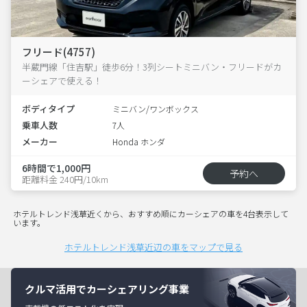
フリード(4757)
半蔵門線「住吉駅」徒歩6分！3列シートミニバン・フリードがカ
ーシェアで使える！
ボディタイプ
ミニバン/ワンボックス
乗車人数
7人
メーカー
Honda ホンダ
6時間で1,000円
予約へ
距離料金 240円/10km
ホテルトレンド浅草近くから、おすすめ順にカーシェアの車を4台表示して
います。
ホテルトレンド浅草近辺の車をマップで見る
クルマ活用でカーシェアリング事業