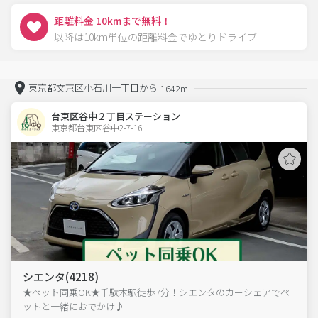
距離料金 10kmまで無料！
以降は10km単位の距離料金でゆとりドライブ
東京都文京区小石川一丁目から
1642m
台東区谷中２丁目ステーション
東京都台東区谷中2-7-16  
シエンタ(4218)
★ペット同乗OK★千駄木駅徒歩7分！シエンタのカーシェアでペ
ットと一緒におでかけ♪