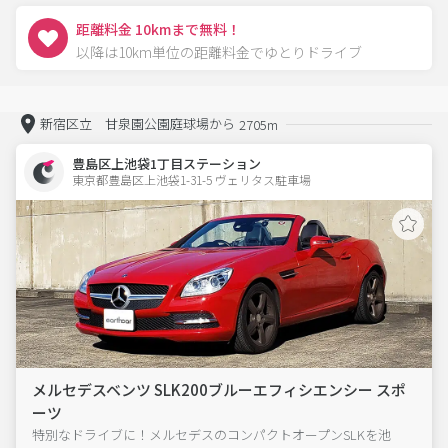
距離料金 10kmまで無料！
以降は10km単位の距離料金でゆとりドライブ
新宿区立 甘泉園公園庭球場から
2705m
豊島区上池袋1丁目ステーション
東京都豊島区上池袋1-31-5 ヴェリタス駐車場 
メルセデスベンツ SLK200ブルーエフィシエンシー スポ
ーツ
特別なドライブに！メルセデスのコンパクトオープンSLKを池