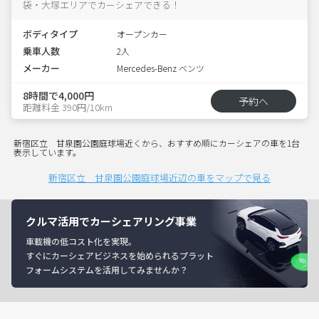
袋・大塚エリアでカーシェアできる！
ボディタイプ
オープンカー
乗車人数
2人
メーカー
Mercedes-Benz ベンツ
8時間で4,000円
予約へ
距離料金 390円/10km
新宿区立 甘泉園公園庭球場近くから、おすすめ順にカーシェアの車を1台
表示しています。
新宿区立 甘泉園公園庭球場近辺の車をマップで見る
クルマ活用でカーシェアリング事業
車載機の低コスト化を実現。
すぐにカーシェアビジネスを始められるプラット
フォームシステムを活用してみませんか？