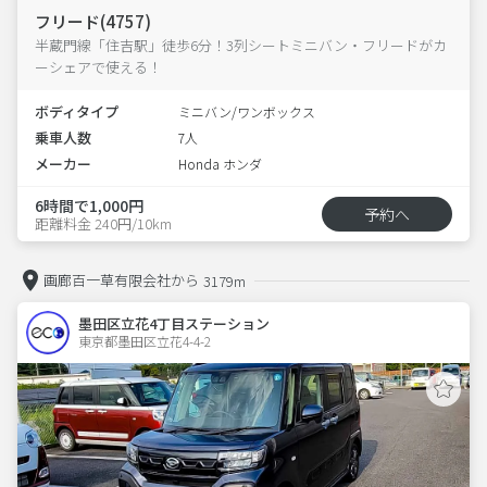
フリード(4757)
半蔵門線「住吉駅」徒歩6分！3列シートミニバン・フリードがカ
ーシェアで使える！
ボディタイプ
ミニバン/ワンボックス
乗車人数
7人
メーカー
Honda ホンダ
6時間で1,000円
予約へ
距離料金 240円/10km
画廊百一草有限会社から
3179m
墨田区立花4丁目ステーション
東京都墨田区立花4-4-2  