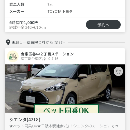
乗車人数
7人
メーカー
TOYOTA トヨタ
6時間で1,000円
予約へ
距離料金 240円/10km
画廊百一草有限会社から
2817m
台東区谷中２丁目ステーション
東京都台東区谷中2-7-16  
シエンタ(4218)
★ペット同乗OK★千駄木駅徒歩7分！シエンタのカーシェアでペ