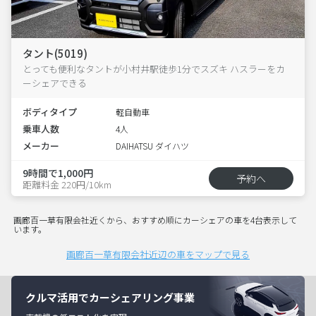
タント(5019)
とっても便利なタントが小村井駅徒歩1分でスズキ ハスラーをカ
ーシェアできる
ボディタイプ
軽自動車
乗車人数
4人
メーカー
DAIHATSU ダイハツ
9時間で1,000円
予約へ
距離料金 220円/10km
画廊百一草有限会社近くから、おすすめ順にカーシェアの車を4台表示して
います。
画廊百一草有限会社近辺の車をマップで見る
クルマ活用でカーシェアリング事業