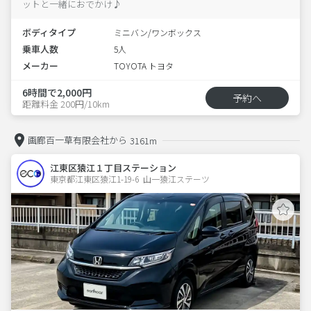
ットと一緒におでかけ♪
ボディタイプ
ミニバン/ワンボックス
乗車人数
5人
メーカー
TOYOTA トヨタ
6時間で2,000円
予約へ
距離料金 200円/10km
画廊百一草有限会社から
3161m
江東区猿江１丁目ステーション
東京都江東区猿江1-19-6  山一猿江ステーツ