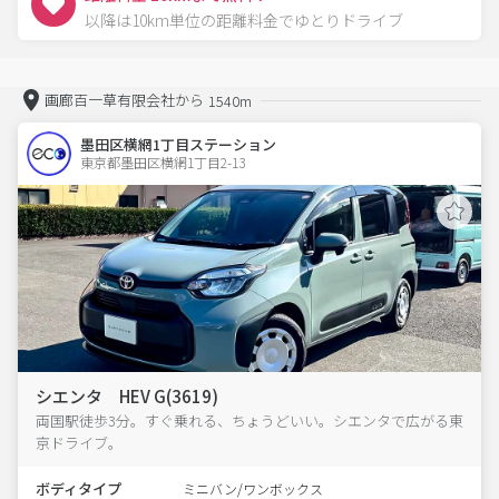
以降は10km単位の距離料金でゆとりドライブ
画廊百一草有限会社から
1540m
墨田区横網1丁目ステーション
東京都墨田区横網1丁目2-13  
シエンタ HEV G(3619)
両国駅徒歩3分。すぐ乗れる、ちょうどいい。シエンタで広がる東
京ドライブ。
ボディタイプ
ミニバン/ワンボックス