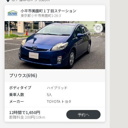
小平市美園町１丁目ステーション
東京都小平市美園町1-26-3  
プリウス(696)
ボディタイプ
ハイブリッド
乗車人数
5人
メーカー
TOYOTA トヨタ
12時間で1,650円
予約へ
距離料金 200円/10km