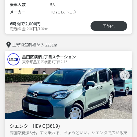
乗車人数
5人
メーカー
TOYOTA トヨタ
6時間で2,000円
予約へ
距離料金 200円/10km
上野特選劇場から
2251m
墨田区横網1丁目ステーション
東京都墨田区横網1丁目2-13  
シエンタ HEV G(3619)
両国駅徒歩3分。すぐ乗れる、ちょうどいい。シエンタで広がる東