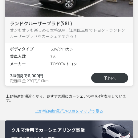
ランドクルーザープラド(581)
オンもオフも楽しめる本格SUV！江東区三好でトヨタ・ランドク
ルーザープラドをカーシェアできる！
ボディタイプ
SUV/クロカン
乗車人数
7人
メーカー
TOYOTA トヨタ
24時間で8,000円
予約へ
距離料金 270円/10km
上野特選劇場近くから、おすすめ順にカーシェアの車を4台表示していま
す。
上野特選劇場近辺の車をマップで見る
クルマ活用でカーシェアリング事業