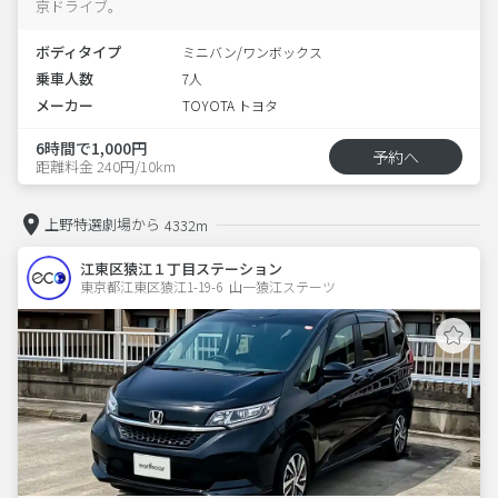
京ドライブ。
ボディタイプ
ミニバン/ワンボックス
乗車人数
7人
メーカー
TOYOTA トヨタ
6時間で1,000円
予約へ
距離料金 240円/10km
上野特選劇場から
4332m
江東区猿江１丁目ステーション
東京都江東区猿江1-19-6  山一猿江ステーツ