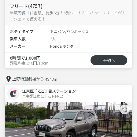
フリード(4757)
半蔵門線「住吉駅」徒歩6分！3列シートミニバン・フリードがカ
ーシェアで使える！
ボディタイプ
ミニバン/ワンボックス
乗車人数
7人
メーカー
Honda ホンダ
6時間で1,000円
予約へ
距離料金 240円/10km
上野特選劇場から
4943m
江東区千石1丁目ステーション
東京都江東区千石1-14-32  