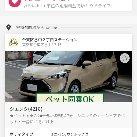
以降は10km単位の距離料金でゆとりドライブ
上野特選劇場から
1497m
台東区谷中２丁目ステーション
東京都台東区谷中2-7-16  
シエンタ(4218)
★ペット同乗OK★千駄木駅徒歩7分！シエンタのカーシェアでペ
ットと一緒におでかけ♪
ボディタイプ
ミニバン/ワンボックス