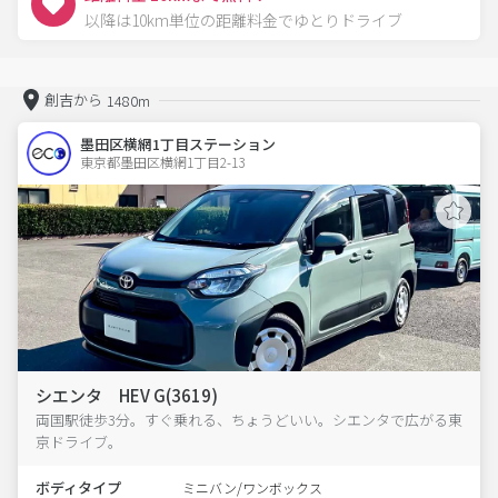
以降は10km単位の距離料金でゆとりドライブ
創吉から
1480m
墨田区横網1丁目ステーション
東京都墨田区横網1丁目2-13  
シエンタ HEV G(3619)
両国駅徒歩3分。すぐ乗れる、ちょうどいい。シエンタで広がる東
京ドライブ。
ボディタイプ
ミニバン/ワンボックス