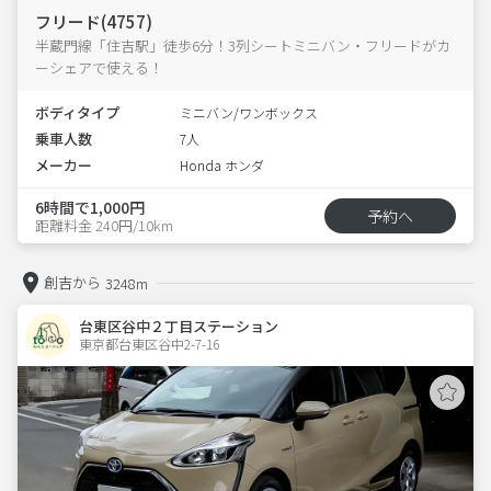
フリード(4757)
半蔵門線「住吉駅」徒歩6分！3列シートミニバン・フリードがカ
ーシェアで使える！
ボディタイプ
ミニバン/ワンボックス
乗車人数
7人
メーカー
Honda ホンダ
6時間で1,000円
予約へ
距離料金 240円/10km
創吉から
3248m
台東区谷中２丁目ステーション
東京都台東区谷中2-7-16  