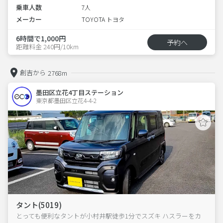
乗車人数
7人
メーカー
TOYOTA トヨタ
6時間で1,000円
予約へ
距離料金 240円/10km
創吉から
2768m
墨田区立花4丁目ステーション
東京都墨田区立花4-4-2  
タント(5019)
とっても便利なタントが小村井駅徒歩1分でスズキ ハスラーをカ