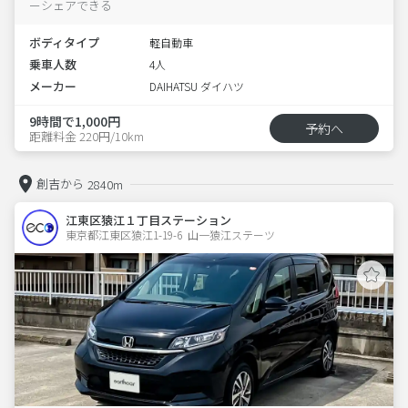
ーシェアできる
ボディタイプ
軽自動車
乗車人数
4人
メーカー
DAIHATSU ダイハツ
9時間で1,000円
予約へ
距離料金 220円/10km
創吉から
2840m
江東区猿江１丁目ステーション
東京都江東区猿江1-19-6  山一猿江ステーツ