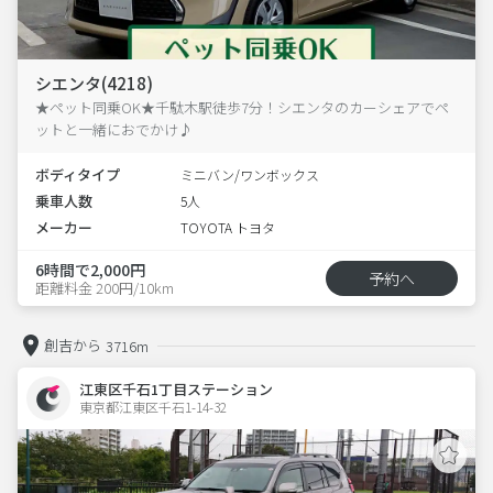
シエンタ(4218)
★ペット同乗OK★千駄木駅徒歩7分！シエンタのカーシェアでペ
ットと一緒におでかけ♪
ボディタイプ
ミニバン/ワンボックス
乗車人数
5人
メーカー
TOYOTA トヨタ
6時間で2,000円
予約へ
距離料金 200円/10km
創吉から
3716m
江東区千石1丁目ステーション
東京都江東区千石1-14-32  