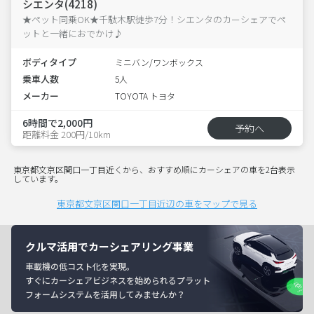
シエンタ(4218)
★ペット同乗OK★千駄木駅徒歩7分！シエンタのカーシェアでペ
ットと一緒におでかけ♪
ボディタイプ
ミニバン/ワンボックス
乗車人数
5人
メーカー
TOYOTA トヨタ
6時間で2,000円
予約へ
距離料金 200円/10km
東京都文京区関口一丁目近くから、おすすめ順にカーシェアの車を2台表示
しています。
東京都文京区関口一丁目近辺の車をマップで見る
クルマ活用でカーシェアリング事業
車載機の低コスト化を実現。
すぐにカーシェアビジネスを始められるプラット
フォームシステムを活用してみませんか？