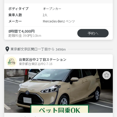
ボディタイプ
オープンカー
乗車人数
2人
メーカー
Mercedes-Benz ベンツ
8時間で4,000円
予約へ
距離料金 390円/10km
東京都文京区関口一丁目から
3496m
台東区谷中２丁目ステーション
東京都台東区谷中2-7-16  