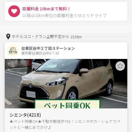
距離料金 10kmまで無料！
以降は10km単位の距離料金でゆとりドライブ
ホテルココ・グラン上野不忍から
1536m
台東区谷中２丁目ステーション
東京都台東区谷中2-7-16  
シエンタ(4218)
★ペット同乗OK★千駄木駅徒歩7分！シエンタのカーシェアでペ
ットと一緒におでかけ♪