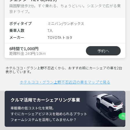
両国駅徒歩3分。すぐ乗れる、ちょうどいい。シエンタで広がる東
京ドライブ。
ボディタイプ
ミニバン/ワンボックス
乗車人数
7人
メーカー
TOYOTA トヨタ
6時間で1,000円
予約へ
距離料金 240円/10km
ホテルココ・グラン上野不忍近くから、おすすめ順にカーシェアの車を2台
表示しています。
ホテルココ・グラン上野不忍近辺の車をマップで見る
クルマ活用でカーシェアリング事業
車載機の低コスト化を実現。
すぐにカーシェアビジネスを始められるプラット
フォームシステムを活用してみませんか？