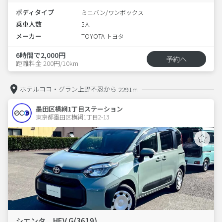
ボディタイプ
ミニバン/ワンボックス
乗車人数
5人
メーカー
TOYOTA トヨタ
6時間で2,000円
予約へ
距離料金 200円/10km
ホテルココ・グラン上野不忍から
2291m
墨田区横網1丁目ステーション
東京都墨田区横網1丁目2-13  
シエンタ HEV G(3619)