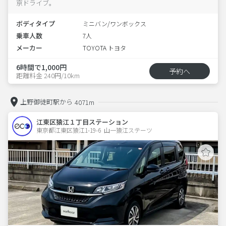
京ドライブ。
ボディタイプ
ミニバン/ワンボックス
乗車人数
7人
メーカー
TOYOTA トヨタ
6時間で1,000円
予約へ
距離料金 240円/10km
上野御徒町駅から
4071m
江東区猿江１丁目ステーション
東京都江東区猿江1-19-6  山一猿江ステーツ