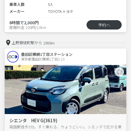
乗車人数
5人
メーカー
TOYOTA トヨタ
6時間で2,000円
予約へ
距離料金 200円/10km
上野御徒町駅から
1986m
墨田区横網1丁目ステーション
東京都墨田区横網1丁目2-13  
シエンタ HEV G(3619)
両国駅徒歩3分。すぐ乗れる、ちょうどいい。シエンタで広がる東