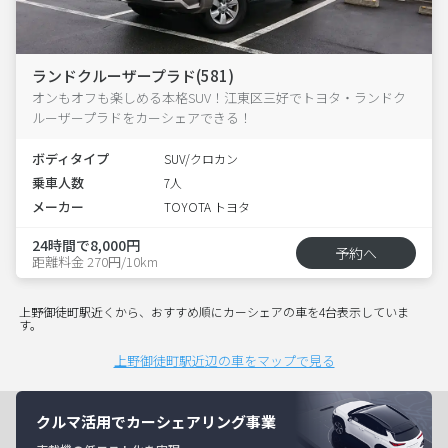
ランドクルーザープラド(581)
オンもオフも楽しめる本格SUV！江東区三好でトヨタ・ランドク
ルーザープラドをカーシェアできる！
ボディタイプ
SUV/クロカン
乗車人数
7人
メーカー
TOYOTA トヨタ
24時間で8,000円
予約へ
距離料金 270円/10km
上野御徒町駅近くから、おすすめ順にカーシェアの車を4台表示していま
す。
上野御徒町駅近辺の車をマップで見る
クルマ活用でカーシェアリング事業