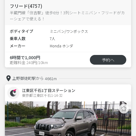
フリード(4757)
半蔵門線「住吉駅」徒歩6分！3列シートミニバン・フリードがカ
ーシェアで使える！
ボディタイプ
ミニバン/ワンボックス
乗車人数
7人
メーカー
Honda ホンダ
6時間で1,000円
予約へ
距離料金 240円/10km
上野御徒町駅から
4661m
江東区千石1丁目ステーション
東京都江東区千石1-14-32  