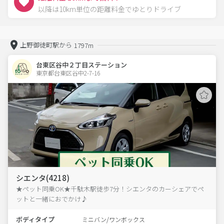
以降は10km単位の距離料金でゆとりドライブ
上野御徒町駅から
1797m
台東区谷中２丁目ステーション
東京都台東区谷中2-7-16  
シエンタ(4218)
★ペット同乗OK★千駄木駅徒歩7分！シエンタのカーシェアでペ
ットと一緒におでかけ♪
ボディタイプ
ミニバン/ワンボックス