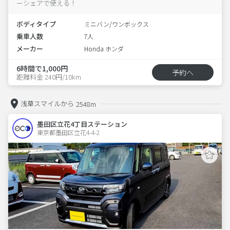
ーシェアで使える！
ボディタイプ
ミニバン/ワンボックス
乗車人数
7人
メーカー
Honda ホンダ
6時間で1,000円
予約へ
距離料金 240円/10km
浅草スマイルから
2548m
墨田区立花4丁目ステーション
東京都墨田区立花4-4-2  