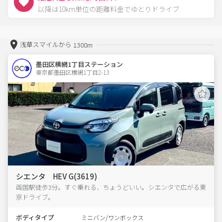
以降は10km単位の距離料金でゆとりドライブ
浅草スマイルから
1300m
墨田区横網1丁目ステーション
東京都墨田区横網1丁目2-13  
シエンタ HEV G(3619)
両国駅徒歩3分。すぐ乗れる、ちょうどいい。シエンタで広がる東
京ドライブ。
ボディタイプ
ミニバン/ワンボックス