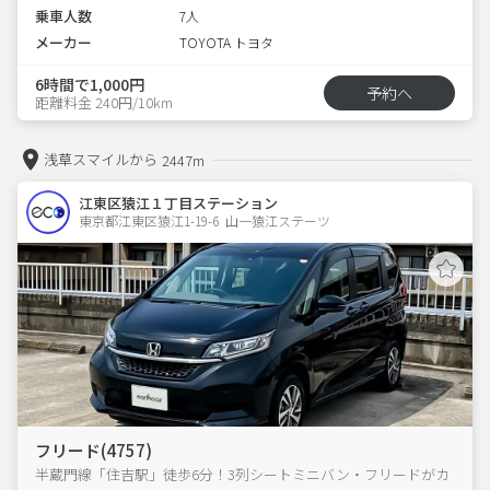
乗車人数
7人
メーカー
TOYOTA トヨタ
6時間で1,000円
予約へ
距離料金 240円/10km
浅草スマイルから
2447m
江東区猿江１丁目ステーション
東京都江東区猿江1-19-6  山一猿江ステーツ
フリード(4757)
半蔵門線「住吉駅」徒歩6分！3列シートミニバン・フリードがカ