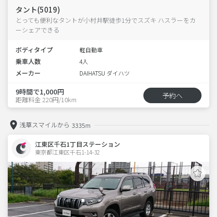
タント(5019)
とっても便利なタントが小村井駅徒歩1分でスズキ ハスラーをカ
ーシェアできる
ボディタイプ
軽自動車
乗車人数
4人
メーカー
DAIHATSU ダイハツ
9時間で1,000円
予約へ
距離料金 220円/10km
浅草スマイルから
3335m
江東区千石1丁目ステーション
東京都江東区千石1-14-32  