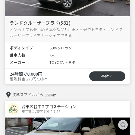
ランドクルーザープラド(581)
オンもオフも楽しめる本格SUV！江東区三好でトヨタ・ランドク
ルーザープラドをカーシェアできる！
ボディタイプ
SUV/クロカン
乗車人数
7人
メーカー
TOYOTA トヨタ
24時間で8,000円
予約へ
距離料金 270円/10km
浅草スマイルから
3604m
台東区谷中２丁目ステーション
東京都台東区谷中2-7-16  