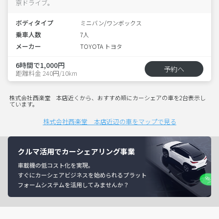
京ドライブ。
ボディタイプ
ミニバン/ワンボックス
乗車人数
7人
メーカー
TOYOTA トヨタ
6時間で1,000円
予約へ
距離料金 240円/10km
株式会社西楽堂 本店近くから、おすすめ順にカーシェアの車を2台表示し
ています。
株式会社西楽堂 本店近辺の車をマップで見る
クルマ活用でカーシェアリング事業
車載機の低コスト化を実現。
すぐにカーシェアビジネスを始められるプラット
フォームシステムを活用してみませんか？