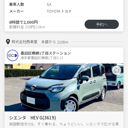
乗車人数
5人
メーカー
TOYOTA トヨタ
6時間で2,000円
予約へ
距離料金 200円/10km
株式会社西楽堂 本店から
2105m
墨田区横網1丁目ステーション
東京都墨田区横網1丁目2-13  
シエンタ HEV G(3619)
両国駅徒歩3分。すぐ乗れる、ちょうどいい。シエンタで広がる東