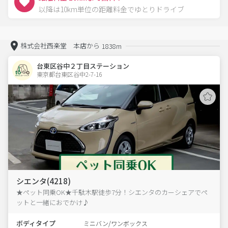
以降は10km単位の距離料金でゆとりドライブ
株式会社西楽堂 本店から
1838m
台東区谷中２丁目ステーション
東京都台東区谷中2-7-16  
シエンタ(4218)
★ペット同乗OK★千駄木駅徒歩7分！シエンタのカーシェアでペ
ットと一緒におでかけ♪
ボディタイプ
ミニバン/ワンボックス