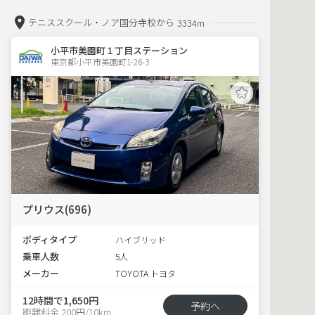
テニススクール・ノア国分寺校から
3334m
小平市美園町１丁目ステーション
東京都小平市美園町1-26-3  
プリウス(696)
ボディタイプ
ハイブリッド
乗車人数
5人
メーカー
TOYOTA トヨタ
12時間で1,650円
予約へ
距離料金 200円/10km