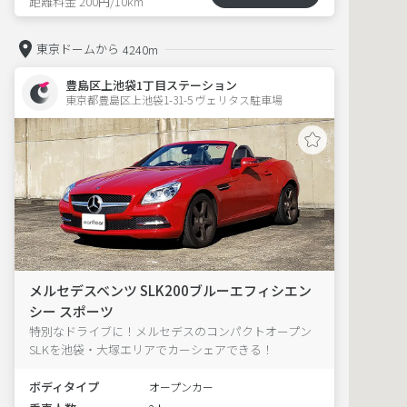
距離料金 200円/10km
東京ドームから
4240m
豊島区上池袋1丁目ステーション
東京都豊島区上池袋1-31-5 ヴェリタス駐車場 
メルセデスベンツ SLK200ブルーエフィシエン
シー スポーツ
特別なドライブに！メルセデスのコンパクトオープン
SLKを池袋・大塚エリアでカーシェアできる！
ボディタイプ
オープンカー