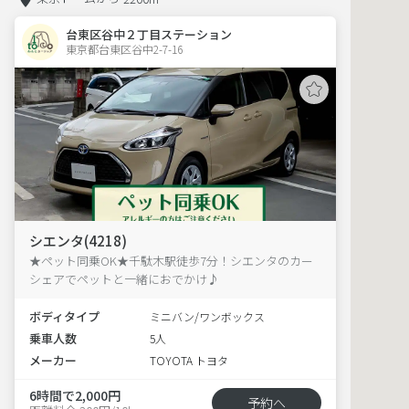
台東区谷中２丁目ステーション
東京都台東区谷中2-7-16  
シエンタ(4218)
★ペット同乗OK★千駄木駅徒歩7分！シエンタのカー
シェアでペットと一緒におでかけ♪
ボディタイプ
ミニバン/ワンボックス
乗車人数
5人
メーカー
TOYOTA トヨタ
6時間で2,000円
予約へ