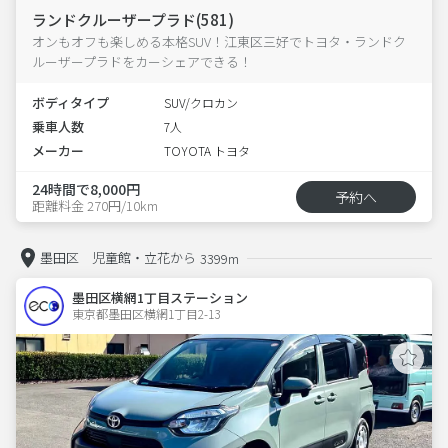
ランドクルーザープラド(581)
オンもオフも楽しめる本格SUV！江東区三好でトヨタ・ランドク
ルーザープラドをカーシェアできる！
ボディタイプ
SUV/クロカン
乗車人数
7人
メーカー
TOYOTA トヨタ
24時間で8,000円
予約へ
距離料金 270円/10km
墨田区 児童館・立花から
3399m
墨田区横網1丁目ステーション
東京都墨田区横網1丁目2-13  