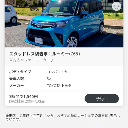
スタッドレス装着車：ルーミー(765)
車内広々ファミリーカー♪
ボディタイプ
コンパクトカー
乗車人数
5人
メーカー
TOYOTA トヨタ
7時間で1,540円
予約へ
距離料金 200円/10km
墨田区 児童館・立花近くから、おすすめ順にカーシェアの車を6台表示し
ています。