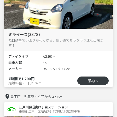
ミライース(3378)
軽自動車で小回りが利くから、狭い道でもラクラク運転出来ま
す！
ボディタイプ
軽自動車
乗車人数
4人
メーカー
DAIHATSU ダイハツ
7時間で1,200円
予約へ
距離料金 200円/10km
墨田区 児童館・立花から
4286m
江戸川区船堀3丁目ステーション
東京都江戸川区船堀3-8  TOKIビル第2駐車場