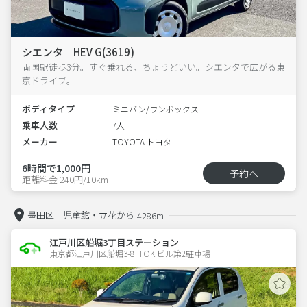
シエンタ HEV G(3619)
両国駅徒歩3分。すぐ乗れる、ちょうどいい。シエンタで広がる東
京ドライブ。
ボディタイプ
ミニバン/ワンボックス
乗車人数
7人
メーカー
TOYOTA トヨタ
6時間で1,000円
予約へ
距離料金 240円/10km
墨田区 児童館・立花から
4286m
江戸川区船堀3丁目ステーション
東京都江戸川区船堀3-8  TOKIビル第2駐車場