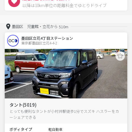
以降は10km単位の距離料金でゆとりドライブ
墨田区 児童館・立花から
510m
墨田区立花4丁目ステーション
東京都墨田区立花4-4-2  
タント(5019)
とっても便利なタントが小村井駅徒歩1分でスズキ ハスラーをカ
ーシェアできる
ボディタイプ
軽自動車