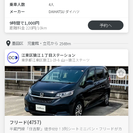
乗車人数
4人
メーカー
DAIHATSU ダイハツ
9時間で1,000円
予約へ
距離料金 220円/10km
墨田区 児童館・立花から
2569m
江東区猿江１丁目ステーション
東京都江東区猿江1-19-6  山一猿江ステーツ
フリード(4757)
半蔵門線「住吉駅」徒歩6分！3列シートミニバン・フリードがカ