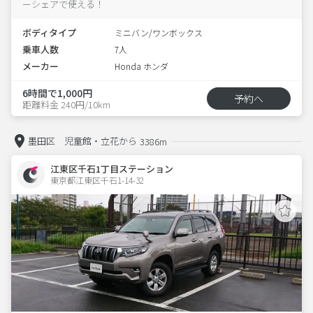
ーシェアで使える！
ボディタイプ
ミニバン/ワンボックス
乗車人数
7人
メーカー
Honda ホンダ
6時間で1,000円
予約へ
距離料金 240円/10km
墨田区 児童館・立花から
3386m
江東区千石1丁目ステーション
東京都江東区千石1-14-32  