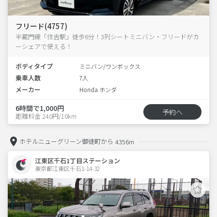
フリード(4757)
半蔵門線「住吉駅」徒歩6分！3列シートミニバン・フリードがカ
ーシェアで使える！
ボディタイプ
ミニバン/ワンボックス
乗車人数
7人
メーカー
Honda ホンダ
6時間で1,000円
予約へ
距離料金 240円/10km
ホテルニューグリーン御徒町から
4356m
江東区千石1丁目ステーション
東京都江東区千石1-14-32  