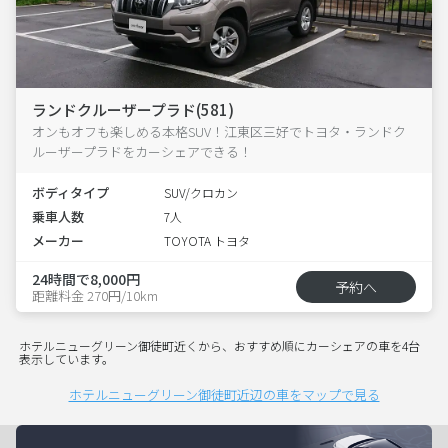
ランドクルーザープラド(581)
オンもオフも楽しめる本格SUV！江東区三好でトヨタ・ランドク
ルーザープラドをカーシェアできる！
ボディタイプ
SUV/クロカン
乗車人数
7人
メーカー
TOYOTA トヨタ
24時間で8,000円
予約へ
距離料金 270円/10km
ホテルニューグリーン御徒町近くから、おすすめ順にカーシェアの車を4台
表示しています。
ホテルニューグリーン御徒町近辺の車をマップで見る