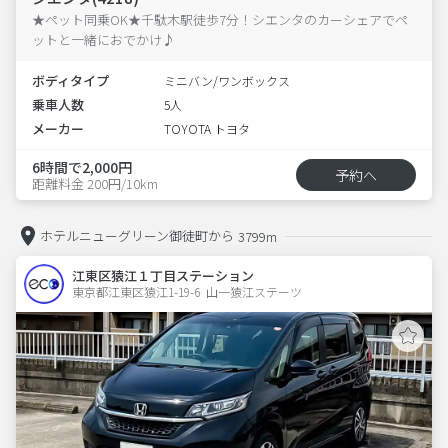
★ペット同乗OK★千駄木駅徒歩7分！シエンタのカーシェアでペ
ットと一緒におでかけ♪
ボディタイプ
ミニバン/ワンボックス
乗車人数
5人
メーカー
TOYOTA トヨタ
6時間で2,000円
予約へ
距離料金 200円/10km
ホテルニューグリーン御徒町から
3799m
江東区猿江１丁目ステーション
東京都江東区猿江1-19-6  山一猿江ステーツ