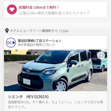
距離料金 10kmまで無料！
以降は10km単位の距離料金でゆとりドライブ
ホテルニューグリーン御徒町から
1720m
墨田区横網1丁目ステーション
東京都墨田区横網1丁目2-13  
シエンタ HEV G(3619)
両国駅徒歩3分。すぐ乗れる、ちょうどいい。シエンタで広がる東
京ドライブ。