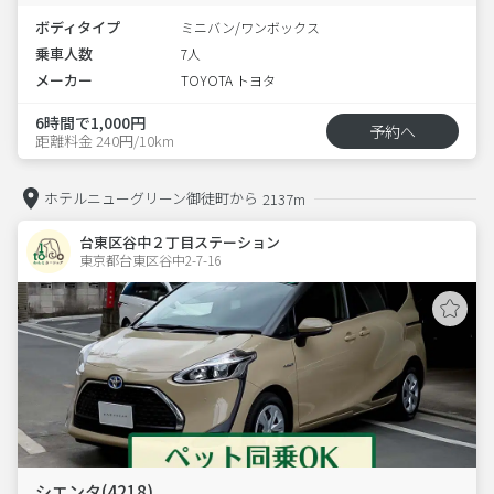
ボディタイプ
ミニバン/ワンボックス
乗車人数
7人
メーカー
TOYOTA トヨタ
6時間で1,000円
予約へ
距離料金 240円/10km
ホテルニューグリーン御徒町から
2137m
台東区谷中２丁目ステーション
東京都台東区谷中2-7-16  
シエンタ(4218)