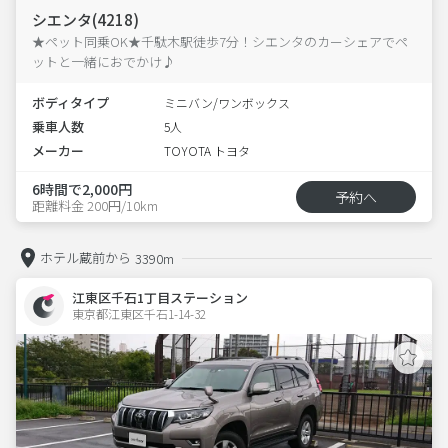
シエンタ(4218)
★ペット同乗OK★千駄木駅徒歩7分！シエンタのカーシェアでペ
ットと一緒におでかけ♪
ボディタイプ
ミニバン/ワンボックス
乗車人数
5人
メーカー
TOYOTA トヨタ
6時間で2,000円
予約へ
距離料金 200円/10km
ホテル蔵前から
3390m
江東区千石1丁目ステーション
東京都江東区千石1-14-32  