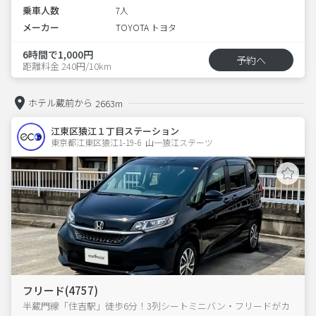
乗車人数
7人
メーカー
TOYOTA トヨタ
6時間で1,000円
予約へ
距離料金 240円/10km
ホテル蔵前から
2663m
江東区猿江１丁目ステーション
東京都江東区猿江1-19-6  山一猿江ステーツ
フリード(4757)
半蔵門線「住吉駅」徒歩6分！3列シートミニバン・フリードがカ