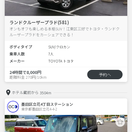
ランドクルーザープラド(581)
オンもオフも楽しめる本格SUV！江東区三好でトヨタ・ランドク
ルーザープラドをカーシェアできる！
ボディタイプ
SUV/クロカン
乗車人数
7人
メーカー
TOYOTA トヨタ
24時間で8,000円
予約へ
距離料金 270円/10km
ホテル蔵前から
3504m
墨田区立花4丁目ステーション
東京都墨田区立花4-4-2  