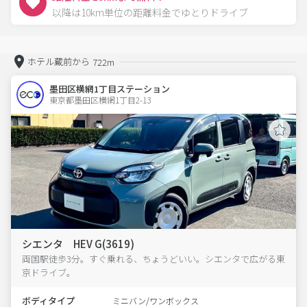
以降は10km単位の距離料金でゆとりドライブ
ホテル蔵前から
722m
墨田区横網1丁目ステーション
東京都墨田区横網1丁目2-13  
シエンタ HEV G(3619)
両国駅徒歩3分。すぐ乗れる、ちょうどいい。シエンタで広がる東
京ドライブ。
ボディタイプ
ミニバン/ワンボックス