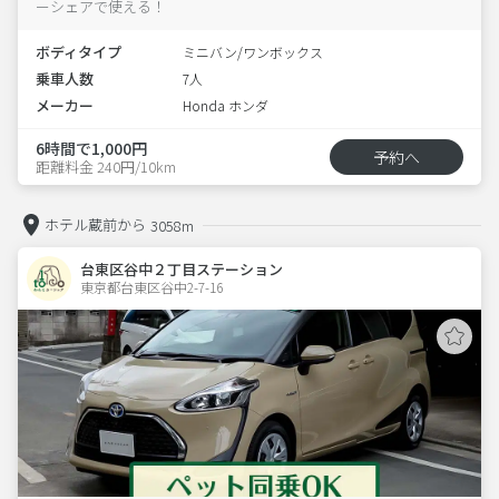
ーシェアで使える！
ボディタイプ
ミニバン/ワンボックス
乗車人数
7人
メーカー
Honda ホンダ
6時間で1,000円
予約へ
距離料金 240円/10km
ホテル蔵前から
3058m
台東区谷中２丁目ステーション
東京都台東区谷中2-7-16  